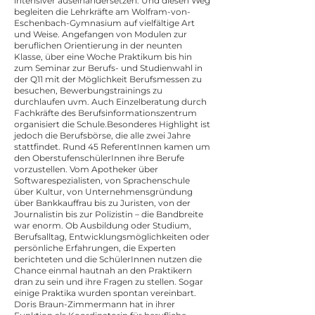
intensiver auseinandersetzen. Und diesen Weg
begleiten die Lehrkräfte am Wolfram-von-
Eschenbach-Gymnasium auf vielfältige Art
und Weise. Angefangen von Modulen zur
beruflichen Orientierung in der neunten
Klasse, über eine Woche Praktikum bis hin
zum Seminar zur Berufs- und Studienwahl in
der Q11 mit der Möglichkeit Berufsmessen zu
besuchen, Bewerbungstrainings zu
durchlaufen uvm. Auch Einzelberatung durch
Fachkräfte des Berufsinformationszentrum
organisiert die Schule.Besonderes Highlight ist
jedoch die Berufsbörse, die alle zwei Jahre
stattfindet. Rund 45 ReferentInnen kamen um
den OberstufenschülerInnen ihre Berufe
vorzustellen. Vom Apotheker über
Softwarespezialisten, von Sprachenschule
über Kultur, von Unternehmensgründung
über Bankkauffrau bis zu Juristen, von der
Journalistin bis zur Polizistin – die Bandbreite
war enorm. Ob Ausbildung oder Studium,
Berufsalltag, Entwicklungsmöglichkeiten oder
persönliche Erfahrungen, die Experten
berichteten und die SchülerInnen nutzen die
Chance einmal hautnah an den Praktikern
dran zu sein und ihre Fragen zu stellen. Sogar
einige Praktika wurden spontan vereinbart.
Doris Braun-Zimmermann hat in ihrer