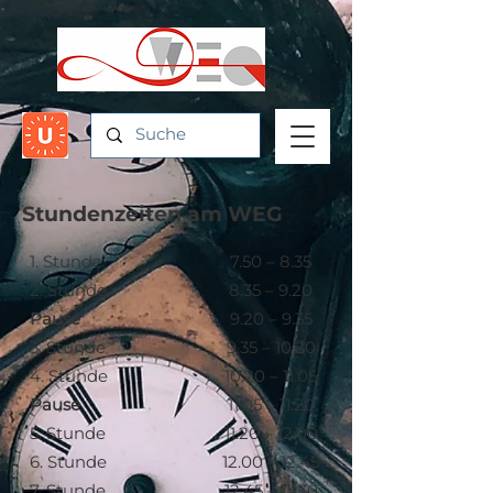
Stundenzeiten am WEG
1. Stunde
7.50 – 8.35
2. Stunde
8.35 – 9.20
Pause
9.20 – 9.35
3. Stunde
9.35 – 10.20
4. Stunde
10.20 – 11.05
Pause
11.05 – 11.20
5. Stunde
11.20 – 12.00
6. Stunde
12.00 – 12.45
7. Stunde
12.45 – 13.30