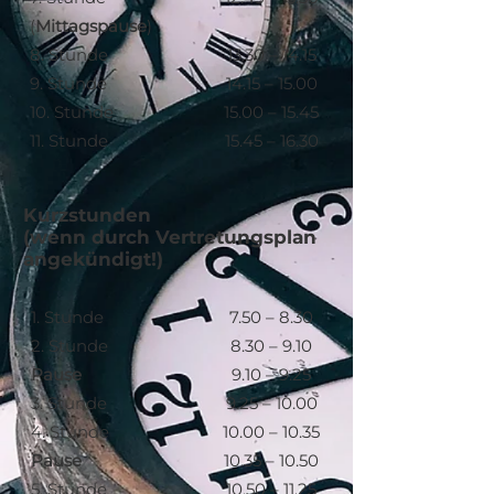
(
Mittagspause
)
8. Stunde
13.30 – 14.15
9. Stunde
14.15 – 15.00
10. Stunde
15.00 – 15.45
11. Stunde
15.45 – 16.30
Kurzstunden
(wenn durch Vertretungsplan
angekündigt!)
1. Stunde
7.50 – 8.30
2. Stunde
8.30 – 9.10
Pause
9.10 – 9.25
3. Stunde
9.25 – 10.00
4. Stunde
10.00 – 10.35
Pause
10.35 – 10.50
5. Stunde
10.50 – 11.25