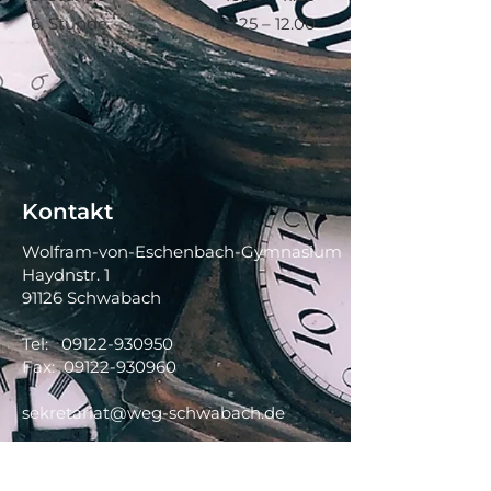
6. Stunde
11.25 – 12.00
Kontakt
Wolfram-von-Eschenbach-Gymnasium
Haydnstr. 1
91126 Schwabach
Tel:
09122-930950
Fax:
09122-930960
sekretariat@weg-schwabach.de