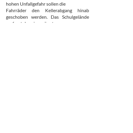
hohen Unfallgefahr sollen die
Fahrräder den Kellerabgang hinab
geschoben werden. Das Schulgelände
umfasst das eingezäunte
Gelände, den Schulparkplatz und den
Platz vor dem Haupteingang (einschl.
Omnibushaltestelle)
bis zur Straße.
Schwabach,
01.08.2025
StD
Jürgen Paulus
Stellvertretender Schulleiter