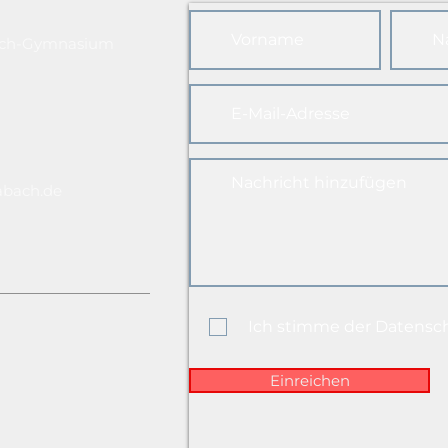
ach-Gymnasium
abach.de
Ich stimme der Datensc
Einreichen