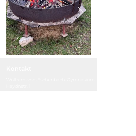
Kontakt
Wolfram-von-Eschenbach-Gymnasium
Haydnstr. 1
91126 Schwabach
Tel:
09122-930950
Fax:
09122-930960
sekretariat@weg-schwabach.de