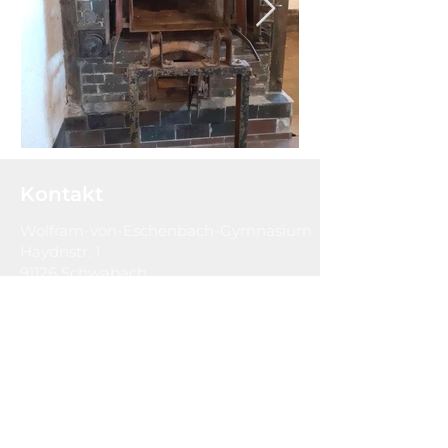
Kontakt
Wolfram-von-Eschenbach-Gymnasium
Haydnstr. 1
91126 Schwabach
Tel:
09122-930950
Fax:
09122-930960
sekretariat@weg-schwabach.de