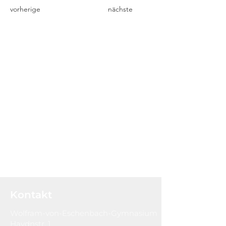
vorherige
nächste
Kontakt
Wolfram-von-Eschenbach-Gymnasium
Haydnstr. 1