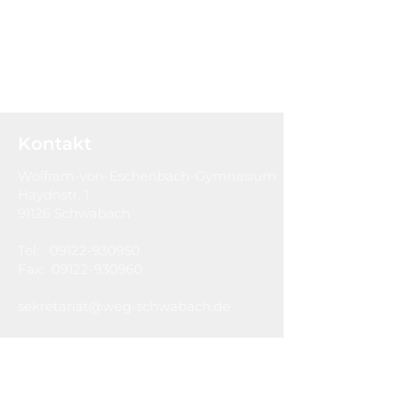
Kontakt
Wolfram-von-Eschenbach-Gymnasium
Haydnstr. 1
91126 Schwabach
Tel:
09122-930950
Fax:
09122-930960
sekretariat@weg-schwabach.de
Hausordnung