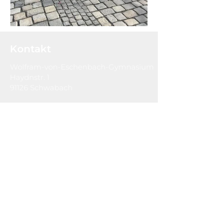
Kontakt
Wolfram-von-Eschenbach-Gymnasium
Haydnstr. 1
91126 Schwabach
Tel:
09122-930950
Fax:
09122-930960
sekretariat@weg-schwabach.de
Hausordnung
Impressum
Datenschutzerklärung