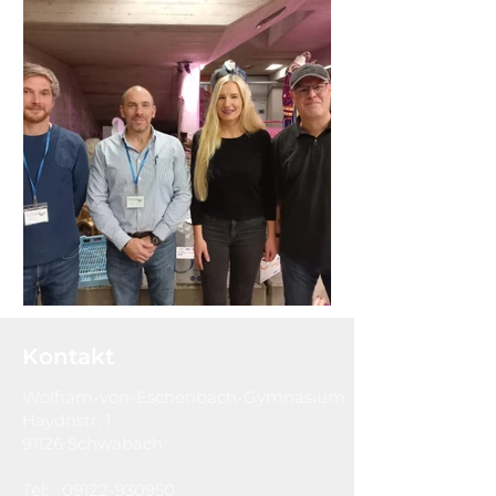
Kontakt
Wolfram-von-Eschenbach-Gymnasium
Haydnstr. 1
91126 Schwabach
Tel:
09122-930950