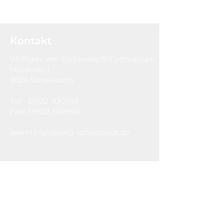
Kontakt
Wolfram-von-Eschenbach-Gymnasium
Haydnstr. 1
91126 Schwabach
Tel:
09122-930950
Fax:
09122-930960
sekretariat@weg-schwabach.de
Hausordnung
Impressum
Datenschutzerklärung