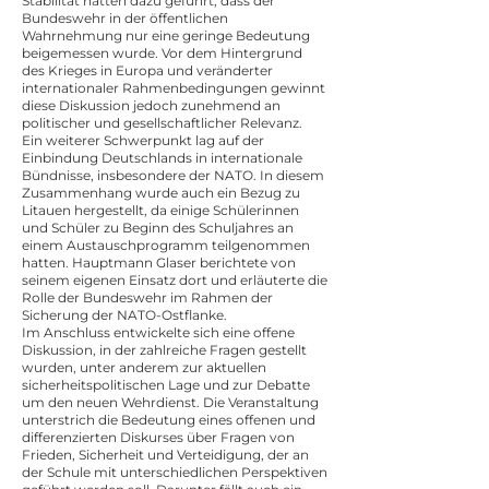
Stabilität hatten dazu geführt, dass der
Bundeswehr in der öffentlichen
Wahrnehmung nur eine geringe Bedeutung
beigemessen wurde. Vor dem Hintergrund
des Krieges in Europa und veränderter
internationaler Rahmenbedingungen gewinnt
diese Diskussion jedoch zunehmend an
politischer und gesellschaftlicher Relevanz.
Ein weiterer Schwerpunkt lag auf der
Einbindung Deutschlands in internationale
Bündnisse, insbesondere der NATO. In diesem
Zusammenhang wurde auch ein Bezug zu
Litauen hergestellt, da einige Schülerinnen
und Schüler zu Beginn des Schuljahres an
einem Austauschprogramm teilgenommen
hatten. Hauptmann Glaser berichtete von
seinem eigenen Einsatz dort und erläuterte die
Rolle der Bundeswehr im Rahmen der
Sicherung der NATO-Ostflanke.
Im Anschluss entwickelte sich eine offene
Diskussion, in der zahlreiche Fragen gestellt
wurden, unter anderem zur aktuellen
sicherheitspolitischen Lage und zur Debatte
um den neuen Wehrdienst. Die Veranstaltung
unterstrich die Bedeutung eines offenen und
differenzierten Diskurses über Fragen von
Frieden, Sicherheit und Verteidigung, der an
der Schule mit unterschiedlichen Perspektiven