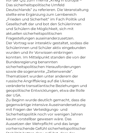
vor der Q12 zum Thema „Krieg in Europa! –
Das sicherheitspolitische Umfeld
Deutschlands“ zu referieren. Die Veranstaltung
stellte eine Ergänzung zum Lernbereich
„Frieden und Sicherheit“ im Fach Politik und
Gesellschaft dar und bot den Schülerinnen
und Schülern die Möglichkeit, sich mit
aktuellen sicherheitspolitischen
Fragestellungen auseinanderzusetzen.
Der Vortrag war interaktiv gestaltet, sodass die
Schülerinnen und Schüler aktiv eingebunden
wurden und ihr Vorwissen einbringen
konnten. Im Mittelpunkt standen die von der
Bundesregierung benannten
sicherheitspolitischen Herausforderungen
sowie die sogenannte „Zeitenwende“.
Thematisiert wurden unter anderem der
russische Angriffskrieg auf die Ukraine,
veränderte transatlantische Beziehungen und
geopolitische Entwicklungen, etwa die Rolle
der USA.
Zu Beginn wurde deutlich gemacht, dass die
gegenwärtige intensive Auseinandersetzung
mit Fragen der Verteidigungs- und
Sicherheitspolitik noch vor wenigen Jahren
kaum vorstellbar gewesen wäre. Das
Aussetzen der Wehrpflicht und das lange
vorherrschende Gefühl sicherheitspolitischer