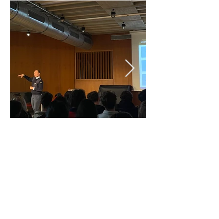
Kontakt
Wolfram-von-Eschenbach-Gymnasium
Haydnstr. 1
91126 Schwabach
Tel:
09122-930950