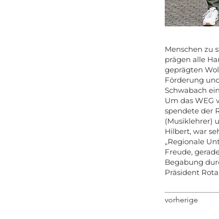
Menschen zu st
prägen alle H
geprägten Wo
Förderung und 
Schwabach ein 
Um das WEG we
spendete der R
(Musiklehrer) 
Hilbert, war se
„Regionale Unt
Freude, gerade
Begabung durc
Präsident Rot
vorherige