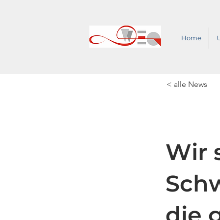
Home
< alle News
Wir 
Schw
die 