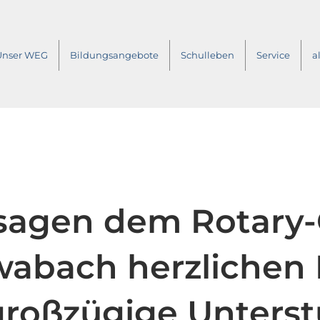
Unser WEG
Bildungsangebote
Schulleben
Service
a
sagen dem Rotary-
abach herzlichen 
großzügige Unters