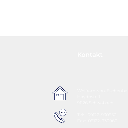
Kontakt
Wolfram-von-Eschenb
Haydnstr. 1
91126 Schwabach
Tel: 09122-930950
Fax: 09122-930960