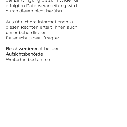
der Einwilligung bis zum Widerruf
erfolgten Datenverarbeitung wird
durch diesen nicht berührt.
Ausführlichere Informationen zu
diesen Rechten erteilt Ihnen auch
unser behördlicher
Datenschutzbeauftragter.
Beschwerderecht bei der
Aufsichtsbehörde
Weiterhin besteht ein
Beschwerderecht beim Bayerischen
Landesbeauftragten für den
Datenschutz.
Diesen können Sie unter folgenden
Kontaktdaten erreichen:
Postanschrift: Postfach 22 12 19,
80502 München
Adresse: Wagmüllerstraße 18, 80538
München
Telefon:
089 212672-0
Telefax:
089 212672-50