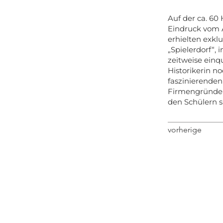
Auf der ca. 60
Eindruck vom A
erhielten exklu
„Spielerdorf“,
zeitweise einq
Historikerin n
faszinierenden
Firmengründer 
den Schülern s
vorherige