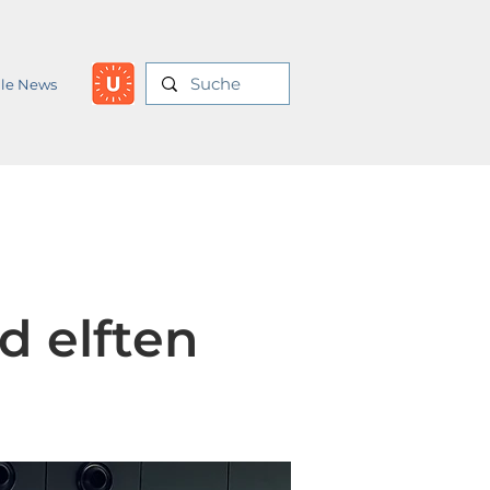
lle News
d elften