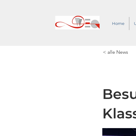
Home
< alle News
Besu
Klas