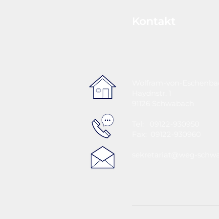
Kontakt
Wolfram-von-Eschenb
Haydnstr. 1
91126 Schwabach
Tel: 09122-930950
Fax: 09122-930960
sekretariat@weg-schw