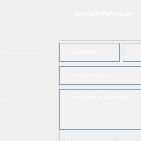
Kontaktformular
ach-Gymnasium
abach.de