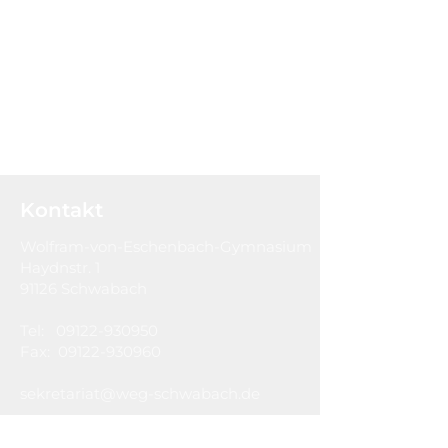
Kontakt
Wolfram-von-Eschenbach-Gymnasium
Haydnstr. 1
91126 Schwabach
Tel:
09122-930950
Fax:
09122-930960
sekretariat@weg-schwabach.de