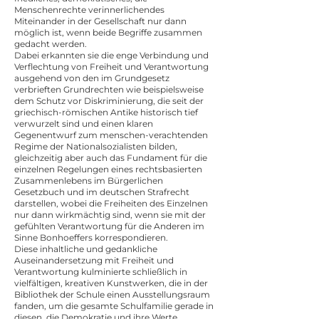
Menschenrechte verinnerlichendes
Miteinander in der Gesellschaft nur dann
möglich ist, wenn beide Begriffe zusammen
gedacht werden.
Dabei erkannten sie die enge Verbindung und
Verflechtung von Freiheit und Verantwortung
ausgehend von den im Grundgesetz
verbrieften Grundrechten wie beispielsweise
dem Schutz vor Diskriminierung, die seit der
griechisch-römischen Antike historisch tief
verwurzelt sind und einen klaren
Gegenentwurf zum menschen-verachtenden
Regime der Nationalsozialisten bilden,
gleichzeitig aber auch das Fundament für die
einzelnen Regelungen eines rechtsbasierten
Zusammenlebens im Bürgerlichen
Gesetzbuch und im deutschen Strafrecht
darstellen, wobei die Freiheiten des Einzelnen
nur dann wirkmächtig sind, wenn sie mit der
gefühlten Verantwortung für die Anderen im
Sinne Bonhoeffers korrespondieren.
Diese inhaltliche und gedankliche
Auseinandersetzung mit Freiheit und
Verantwortung kulminierte schließlich in
vielfältigen, kreativen Kunstwerken, die in der
Bibliothek der Schule einen Ausstellungsraum
fanden, um die gesamte Schulfamilie gerade in
diesen, die Demokratie und ihre Werte