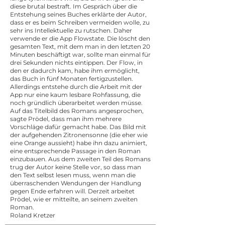
diese brutal bestraft. Im Gespräch über die
Entstehung seines Buches erklärte der Autor,
dass er es beim Schreiben vermeiden wolle, zu
sehr ins Intellektuelle zu rutschen. Daher
verwende er die App Flowstate. Die löscht den
gesamten Text, mit dem man in den letzten 20
Minuten beschäftigt war, sollte man einmal für
drei Sekunden nichts eintippen. Der Flow, in
den er dadurch kam, habe ihm ermöglicht,
das Buch in fünf Monaten fertigzustellen.
Allerdings entstehe durch die Arbeit mit der
App nur eine kaum lesbare Rohfassung, die
noch gründlich überarbeitet werden müsse.
Auf das Titelbild des Romans angesprochen,
sagte Prödel, dass man ihm mehrere
Vorschläge dafür gemacht habe. Das Bild mit
der aufgehenden Zitronensonne (die eher wie
eine Orange aussieht) habe ihn dazu animiert,
eine entsprechende Passage in den Roman
einzubauen. Aus dem zweiten Teil des Romans
trug der Autor keine Stelle vor, so dass man
den Text selbst lesen muss, wenn man die
überraschenden Wendungen der Handlung
gegen Ende erfahren will. Derzeit arbeitet
Prödel, wie er mitteilte, an seinem zweiten
Roman.
Roland Kretzer