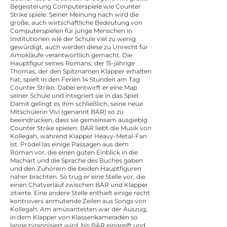
Begeisterung Computerspiele wie Counter
Strike spiele. Seiner Meinung nach wird die
große, auch wirtschaftliche Bedeutung von
Computerspielen für junge Menschen in
Institutionen wie der Schule viel zu wenig
gewürdigt, auch werden diese zu Unrecht für
Amokläufe verantwortlich gemacht. Die
Hauptfigur seines Romans, der 15-jährige
Thomas, der den Spitznamen Klapper erhalten
hat, spielt in den Ferien 14 Stunden am Tag
Counter Strike. Dabei entwirft er eine Map
seiner Schule und integriert sie in das Spiel.
Damit gelingt es ihm schließlich, seine neue
Mitschülerin Vivi (genannt BÄR) so zu
beeindrucken, dass sie gemeinsam ausgiebig
Counter Strike spielen. BÄR liebt die Musik von
Kollegah, während Klapper Heavy-Metal-Fan
ist. Prödel las einige Passagen aus dem
Roman vor, die einen guten Einblick in die
Machart und die Sprache des Buches gaben
und den Zuhörern die beiden Hauptfiguren
näher brachten. So trug er eine Stelle vor, die
einen Chatverlauf zwischen BÄR und Klapper
zitierte. Eine andere Stelle enthielt einige recht
kontrovers anmutende Zeilen aus Songs von
Kollegah. Am amüsantesten war der Auszug,
in dem Klapper von Klassenkameraden so
lange tyrannisiert wird, bis BÄR eingreift und