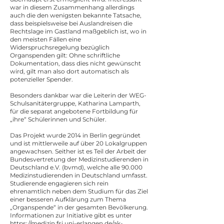
war in diesem Zusammenhang allerdings
auch die den wenigsten bekannte Tatsache,
dass beispielsweise bei Auslandreisen die
Rechtslage im Gastland maßgeblich ist, wo in
den meisten Fällen eine
Widerspruchsregelung bezüglich
Organspenden gilt: Ohne schriftliche
Dokumentation, dass dies nicht gewünscht
wird, gilt man also dort automatisch als
potenzieller Spender.
Besonders dankbar war die Leiterin der WEG-
Schulsanitätergruppe, Katharina Lamparth,
für die separat angebotene Fortbildung für
„ihre“ Schülerinnen und Schüler.
Das Projekt wurde 2014 in Berlin gegründet
und ist mittlerweile auf über 20 Lokalgruppen
angewachsen. Seither ist es Teil der Arbeit der
Bundesvertretung der Medizinstudierenden in
Deutschland e.V. (bvmd), welche alle 90.000
Medizinstudierenden in Deutschland umfasst.
Studierende engagieren sich rein
ehrenamtlich neben dem Studium für das Ziel
einer besseren Aufklärung zum Thema
„Organspende“ in der gesamten Bevölkerung.
Informationen zur Initiative gibt es unter
https://medizin.fsi.uni-erlangen.de/ak-