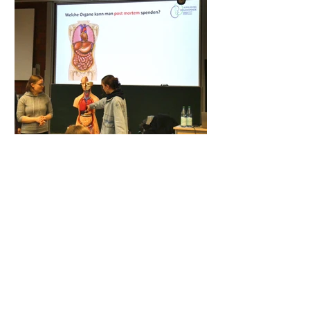
Kontakt
Wolfram-von-Eschenbach-Gymnasium
Haydnstr. 1
91126 Schwabach
Tel:
09122-930950
Fax:
09122-930960
sekretariat@weg-schwabach.de