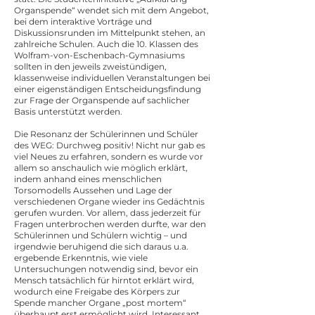
Organspende“ wendet sich mit dem Angebot,
bei dem interaktive Vorträge und
Diskussionsrunden im Mittelpunkt stehen, an
zahlreiche Schulen. Auch die 10. Klassen des
Wolfram-von-Eschenbach-Gymnasiums
sollten in den jeweils zweistündigen,
klassenweise individuellen Veranstaltungen bei
einer eigenständigen Entscheidungsfindung
zur Frage der Organspende auf sachlicher
Basis unterstützt werden.
Die Resonanz der Schülerinnen und Schüler
des WEG: Durchweg positiv! Nicht nur gab es
viel Neues zu erfahren, sondern es wurde vor
allem so anschaulich wie möglich erklärt,
indem anhand eines menschlichen
Torsomodells Aussehen und Lage der
verschiedenen Organe wieder ins Gedächtnis
gerufen wurden. Vor allem, dass jederzeit für
Fragen unterbrochen werden durfte, war den
Schülerinnen und Schülern wichtig – und
irgendwie beruhigend die sich daraus u.a.
ergebende Erkenntnis, wie viele
Untersuchungen notwendig sind, bevor ein
Mensch tatsächlich für hirntot erklärt wird,
wodurch eine Freigabe des Körpers zur
Spende mancher Organe „post mortem“
überhaupt erst ermöglicht wird. Interessant