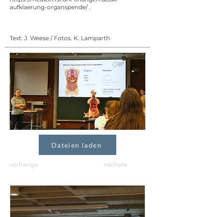
aufklaerung-organspende/
.
Text: J. Weese / Fotos. K. Lamparth
Dateien laden
vorherige
nächste