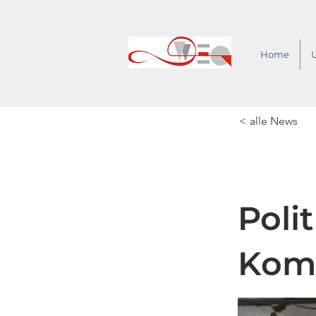
Home
< alle News
Poli
Kom