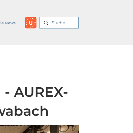
lle News
n - AUREX-
wabach