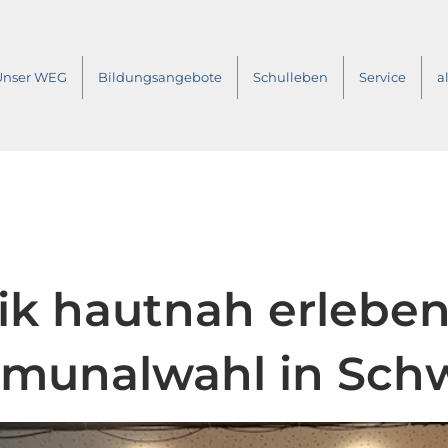
Unser WEG
Bildungsangebote
Schulleben
Service
a
tik hautnah erlebe
munalwahl in Sch