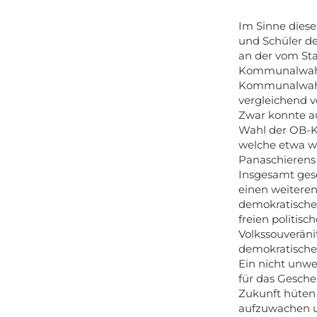
Im Sinne dies
und Schüler de
an der vom St
Kommunalwahl 
Kommunalwahl 
vergleichend v
Zwar konnte a
Wahl der OB-Ka
welche etwa w
Panaschierens
Insgesamt gese
einen weiteren
demokratische
freien politis
Volkssouveräni
demokratische
Ein nicht unwe
für das Gesche
Zukunft hüten 
aufzuwachen un