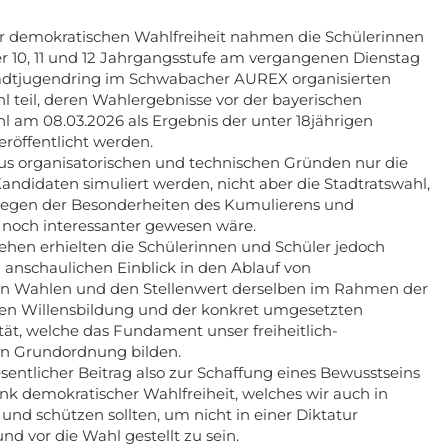
er demokratischen Wahlfreiheit nahmen die Schülerinnen
r 10, 11 und 12 Jahrgangsstufe am vergangenen Dienstag
adtjugendring im Schwabacher AUREX organisierten
teil, deren Wahlergebnisse vor der bayerischen
am 08.03.2026 als Ergebnis der unter 18jährigen
eröffentlicht werden.
us organisatorischen und technischen Gründen nur die
ndidaten simuliert werden, nicht aber die Stadtratswahl,
egen der Besonderheiten des Kumulierens und
 noch interessanter gewesen wäre.
hen erhielten die Schülerinnen und Schüler jedoch
 anschaulichen Einblick in den Ablauf von
n Wahlen und den Stellenwert derselben im Rahmen der
chen Willensbildung und der konkret umgesetzten
tät, welche das Fundament unser freiheitlich-
n Grundordnung bilden.
sentlicher Beitrag also zur Schaffung eines Bewusstseins
nk demokratischer Wahlfreiheit, welches wir auch in
und schützen sollten, um nicht in einer Diktatur
d vor die Wahl gestellt zu sein.