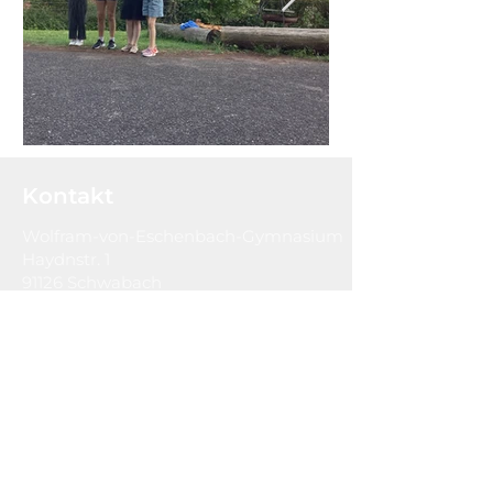
Kontakt
Wolfram-von-Eschenbach-Gymnasium
Haydnstr. 1
91126 Schwabach
Tel:
09122-930950
Fax:
09122-930960
sekretariat@weg-schwabach.de