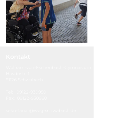
Kontakt
Wolfram-von-Eschenbach-Gymnasium
Haydnstr. 1
91126 Schwabach
Tel:
09122-930950
Fax:
09122-930960
sekretariat@weg-schwabach.de