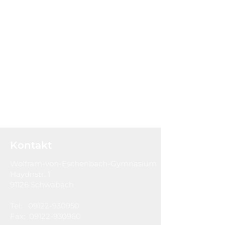
Kontakt
Wolfram-von-Eschenbach-Gymnasium
Haydnstr. 1
91126 Schwabach
Tel:
09122-930950
Fax:
09122-930960