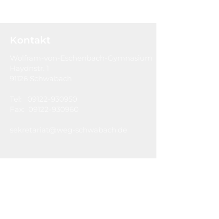
Kontakt
Wolfram-von-Eschenbach-Gymnasium
Haydnstr. 1
91126 Schwabach
Tel:
09122-930950
Fax:
09122-930960
sekretariat@weg-schwabach.de
Hausordnung
Impressum
Datenschutzerklärung